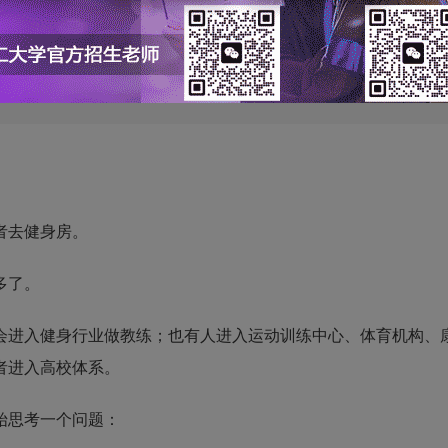
学专业硕士
者去健身房。
多了。
会进入健身行业做教练；也有人进入运动训练中心、体育机构、
者进入高校体系。
始思考一个问题：