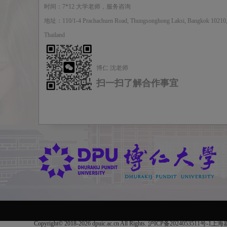
时间：7*12 大学老师，服务咨询
地址：110/1-4 Prachachuen Road, Thungsonghong Laksi, Bangkok 10210
Thailand
博仁 沈老师
扫一扫了解合作事宜
Copyright© 2018-2026 dpuic.ac.cn All Rights.
沪ICP备2024053511号-1
上海