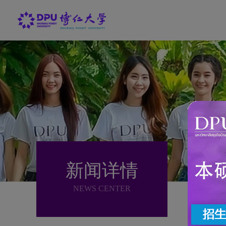
新闻详情
NEWS CENTER