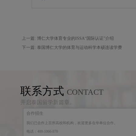
上一篇: 博仁大学体育专业的ISSA“国际认证”介绍
下一篇: 泰国博仁大学的体育与运动科学本硕连读学费
联系方式
CONTACT
开启泰国留学新篇章。
合作招生
我们已合作上百所高校和机构，欢迎更多在华单位合作。
电话：400-1066-870