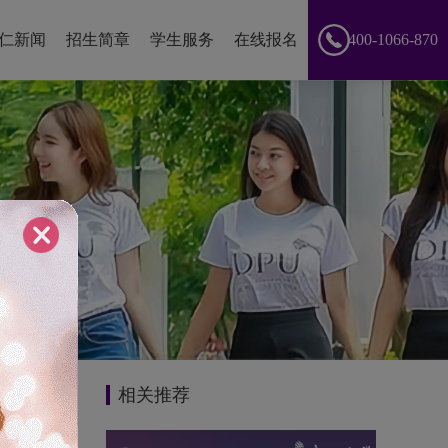
仁新闻
招生简章
学生服务
在线报名
400-1066-870
相关推荐