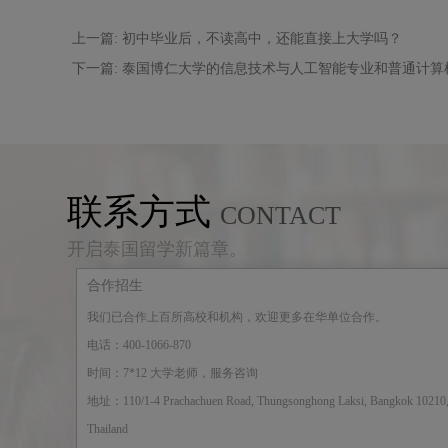
上一篇: 初中毕业后，不读高中，还能直接上大学吗？
下一篇: 泰国博仁大学的信息技术与人工智能专业和普通计
联系方式
CONTACT
开启泰国留学新篇章。
合作招生
我们已合作上百所高校和机构，欢迎更多在华单位合作。
电话：400-1066-870
时间：7*12 大学老师，服务咨询
地址：110/1-4 Prachachuen Road, Thungsonghong Laksi, Bangkok 10210
Thailand