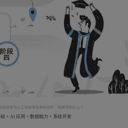
信息技术与人工智能专业本科四年，你将学到什么？
 AI 应用 + 数据能力 + 系统开发