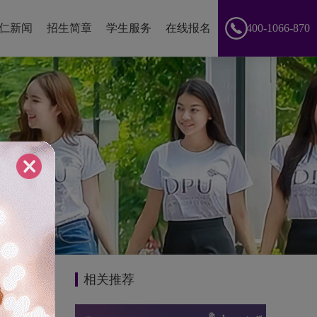
仁新闻
招生简章
学生服务
在线报名
400-1066-870
相关推荐