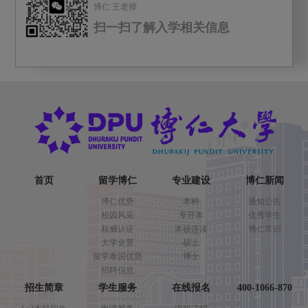
博仁 王老师
扫一扫了解入学相关信息
首页
留学博仁
专业建设
博仁新闻
博仁优势
本科
通知公告
校园风采
专升本
优秀学生
权威认证
本硕连读
博仁常识
大学全景
硕士
留学泰国优势
博士
招聘信息
招生简章
学生服务
在线报名
400-1066-870